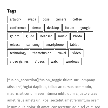
Tags
artwork
avada
bose
camera
coffee
conference
demo
desktop
forum
google
go pro
guide
headset
music
Photo
release
samsung
smartphone
tablet
technology
themefusion
travel
Video
video games
Videos
watch
windows
[fusion_accordion][fusion_toggle title="Our Company
Mission"]Fugiat dapibus, tellus ac cursus commodo,
mauris sit condim eser ntumsi nibh, uum a justo vitaes
amet risus amets un. Posi sectetut amet fermntum orem
ipsum quia dolor sit amet, consectetur, adipisci velit, sed