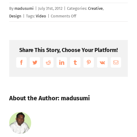
By
madusumi
|
July 31st, 2012
|
Categories:
Creative
,
on
Design
|
Tags:
Video
|
Comments Off
Praesent
Et
Urna
Turpis
Share This Story, Choose Your Platform!
Facebook
Twitter
Reddit
LinkedIn
Tumblr
Pinterest
Vk
Email
About the Author:
madusumi