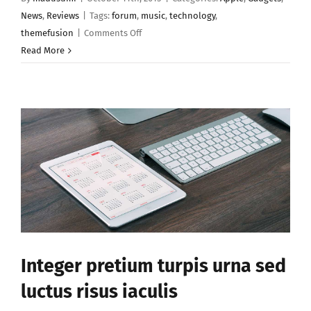
News
,
Reviews
|
Tags:
forum
,
music
,
technology
,
on
themefusion
|
Comments Off
Duis
Read More
maximus
leo
ut
metus
dabus
sed
Integer pretium turpis urna sed
luctus risus iaculis