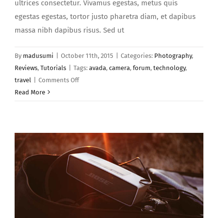
ultrices consectetur. Vivamus egestas, metus quis
egestas egestas, tortor justo pharetra diam, et dapibus
massa nibh dapibus risus. Sed ut
By
madusumi
|
October 11th, 2015
|
Categories:
Photography
,
Reviews
,
Tutorials
|
Tags:
avada
,
camera
,
forum
,
technology
,
on
travel
|
Comments Off
Vestibulum
Read More
hendrerit
risus
viverra
malesuada