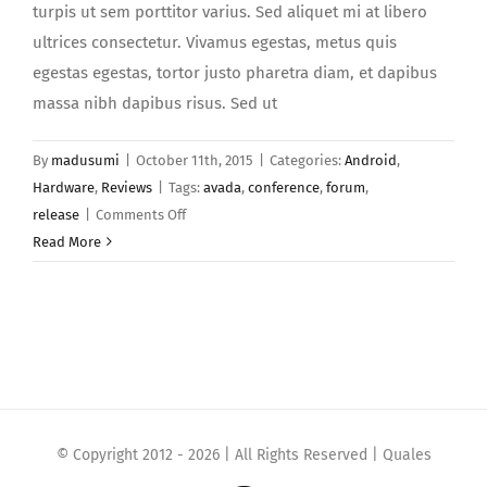
turpis ut sem porttitor varius. Sed aliquet mi at libero
ultrices consectetur. Vivamus egestas, metus quis
egestas egestas, tortor justo pharetra diam, et dapibus
massa nibh dapibus risus. Sed ut
By
madusumi
|
October 11th, 2015
|
Categories:
Android
,
Hardware
,
Reviews
|
Tags:
avada
,
conference
,
forum
,
on
release
|
Comments Off
Pellentesque
Read More
sollicitudin
augue
quis
neque
© Copyright 2012 -
2026 | All Rights Reserved | Quales