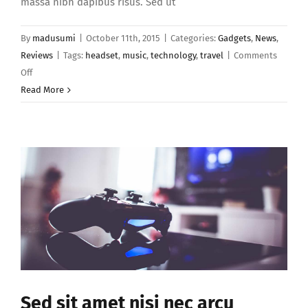
massa nibh dapibus risus. Sed ut
By
madusumi
|
October 11th, 2015
|
Categories:
Gadgets
,
News
,
Reviews
|
Tags:
headset
,
music
,
technology
,
travel
|
Comments
on
Off
Nunc
Read More
arcu
enim,
suscipit
sed
lacus
curs
Sed sit amet nisi nec arcu