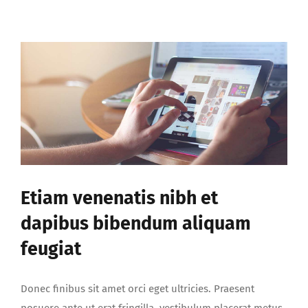
eu
purus
sed
aru
aliquet
curabir
vens
Etiam venenatis nibh et
dapibus bibendum aliquam
feugiat
Donec finibus sit amet orci eget ultricies. Praesent