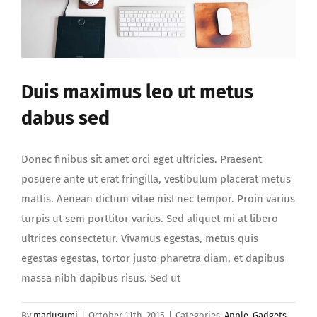
Duis maximus leo ut metus
dabus sed
Donec finibus sit amet orci eget ultricies. Praesent
posuere ante ut erat fringilla, vestibulum placerat metus
mattis. Aenean dictum vitae nisl nec tempor. Proin varius
turpis ut sem porttitor varius. Sed aliquet mi at libero
ultrices consectetur. Vivamus egestas, metus quis
egestas egestas, tortor justo pharetra diam, et dapibus
massa nibh dapibus risus. Sed ut
By
madusumi
|
October 11th, 2015
|
Categories:
Apple
,
Gadgets
,