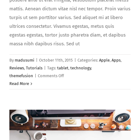
posuere ante ut erat fringilla, vestibulum placerat metus
mattis. Aenean dictum vitae nisl nec tempor. Proin varius
turpis ut sem porttitor varius. Sed aliquet mi at libero
ultrices consectetur. Vivamus egestas, metus quis
egestas egestas, tortor justo pharetra diam, et dapibus
massa nibh dapibus risus. Sed ut
By
madusumi
|
October 11th, 2015
|
Categories:
Apple
,
Apps
,
Reviews
,
Tutorials
|
Tags:
tablet
,
technology
,
on
themefusion
|
Comments Off
Etiam
Read More
venenatis
nibh
et
dapibus
bibendum
aliquam
feugiat