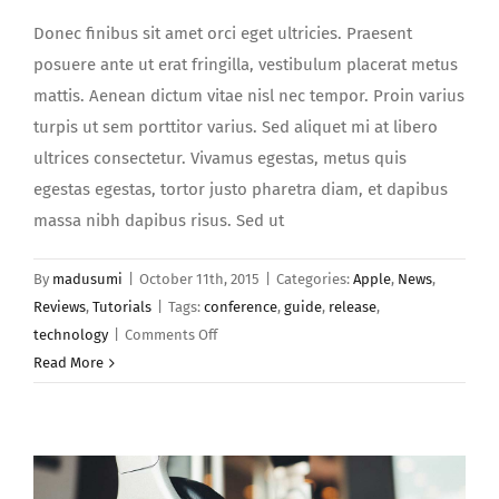
Donec finibus sit amet orci eget ultricies. Praesent
posuere ante ut erat fringilla, vestibulum placerat metus
mattis. Aenean dictum vitae nisl nec tempor. Proin varius
turpis ut sem porttitor varius. Sed aliquet mi at libero
ultrices consectetur. Vivamus egestas, metus quis
egestas egestas, tortor justo pharetra diam, et dapibus
massa nibh dapibus risus. Sed ut
By
madusumi
|
October 11th, 2015
|
Categories:
Apple
,
News
,
Reviews
,
Tutorials
|
Tags:
conference
,
guide
,
release
,
on
technology
|
Comments Off
Integer
Read More
pretium
turpis
urna
sed