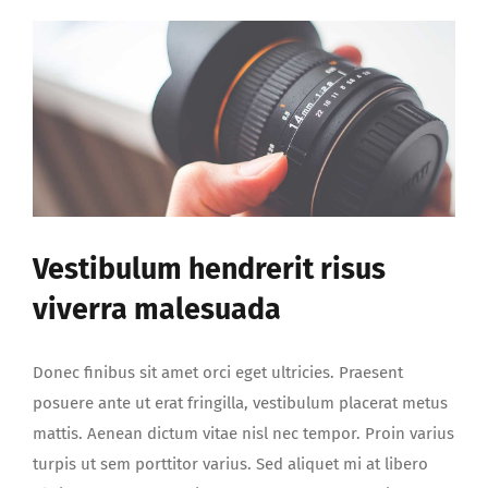
nisi
nec
arcu
malesuada
lacinia
sagittis
Vestibulum hendrerit risus
viverra malesuada
Donec finibus sit amet orci eget ultricies. Praesent
posuere ante ut erat fringilla, vestibulum placerat metus
mattis. Aenean dictum vitae nisl nec tempor. Proin varius
turpis ut sem porttitor varius. Sed aliquet mi at libero