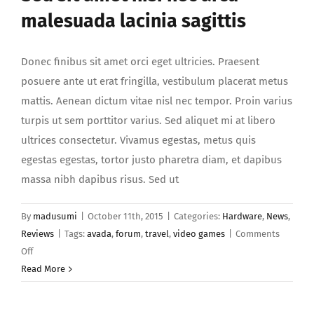
malesuada lacinia sagittis
Donec finibus sit amet orci eget ultricies. Praesent
posuere ante ut erat fringilla, vestibulum placerat metus
mattis. Aenean dictum vitae nisl nec tempor. Proin varius
turpis ut sem porttitor varius. Sed aliquet mi at libero
ultrices consectetur. Vivamus egestas, metus quis
egestas egestas, tortor justo pharetra diam, et dapibus
massa nibh dapibus risus. Sed ut
By
madusumi
|
October 11th, 2015
|
Categories:
Hardware
,
News
,
Reviews
|
Tags:
avada
,
forum
,
travel
,
video games
|
Comments
on
Off
Sed
Read More
sit
amet