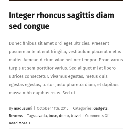
Integer rhoncus sagittis diam
sed congue
Donec finibus sit amet orci eget ultricies. Praesent
posuere ante ut erat fringilla, vestibulum placerat metus
mattis. Aenean dictum vitae nisl nec tempor. Proin varius
turpis ut sem porttitor varius. Sed aliquet mi at libero
ultrices consectetur. Vivamus egestas, metus quis
egestas egestas, tortor justo pharetra diam, et dapibus
massa nibh dapibus risus. Sed ut
By
madusumi
|
October 11th, 2015
|
Categories:
Gadgets
,
on
Reviews
|
Tags:
avada
,
bose
,
demo
,
travel
|
Comments Off
Integer
Read More
rhoncus