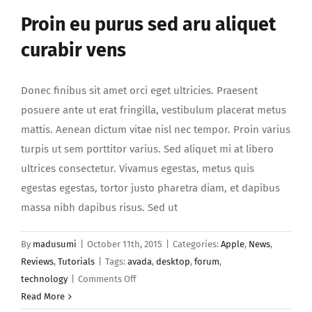
Proin eu purus sed aru aliquet
curabir vens
Donec finibus sit amet orci eget ultricies. Praesent
posuere ante ut erat fringilla, vestibulum placerat metus
mattis. Aenean dictum vitae nisl nec tempor. Proin varius
turpis ut sem porttitor varius. Sed aliquet mi at libero
ultrices consectetur. Vivamus egestas, metus quis
egestas egestas, tortor justo pharetra diam, et dapibus
massa nibh dapibus risus. Sed ut
By
madusumi
|
October 11th, 2015
|
Categories:
Apple
,
News
,
Reviews
,
Tutorials
|
Tags:
avada
,
desktop
,
forum
,
on
technology
|
Comments Off
Proin
Read More