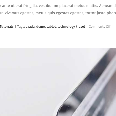
e ante ut erat fringilla, vestibulum placerat metus mattis. Aenean 
etur. Vivamus egestas, metus quis egestas egestas, tortor justo ph
on
Tutorials
|
Tags:
avada
,
demo
,
tablet
,
technology
,
travel
|
Comments Off
Fus
soll
nun
sed
pla
var