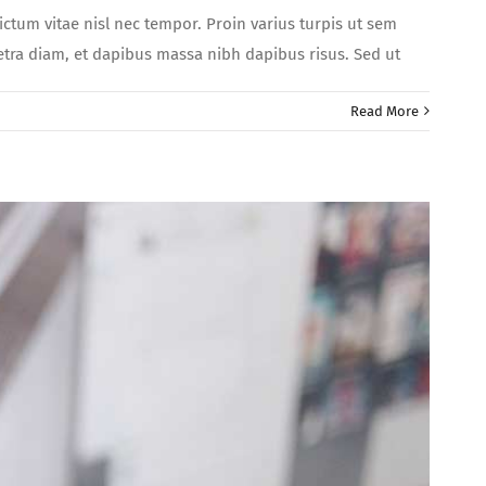
dictum vitae nisl nec tempor. Proin varius turpis ut sem
aretra diam, et dapibus massa nibh dapibus risus. Sed ut
Read More
ce
icitudin
c
cerat
ius