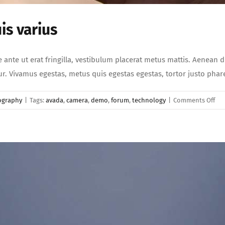
is varius
e ante ut erat fringilla, vestibulum placerat metus mattis. Aenean 
etur. Vivamus egestas, metus quis egestas egestas, tortor justo ph
on
ography
|
Tags:
avada
,
camera
,
demo
,
forum
,
technology
|
Comments Off
Viv
pel
feli
qui
var