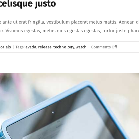
elisque justo
e ante ut erat fringilla, vestibulum placerat metus mattis. Aenean 
etur. Vivamus egestas, metus quis egestas egestas, tortor justo ph
on
orials
|
Tags:
avada
,
release
,
technology
,
watch
|
Comments Off
Donec
ornare
pretium
eget
scelisque
justo