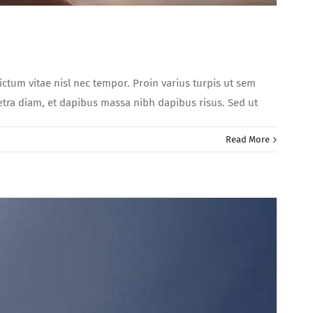
dictum vitae nisl nec tempor. Proin varius turpis ut sem
aretra diam, et dapibus massa nibh dapibus risus. Sed ut
Read More
amus
lenteque,
s
s
ius